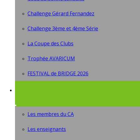
Challenge Gérard Fernandez
Challenge 3ème et 4ème Série
La Coupe des Clubs
Trophée AVARICUM
FESTIVAL de BRIDGE 2026
Les membres du CA
Les enseignants