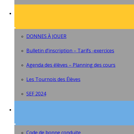
DONNES À JOUER
Bulletin d’inscription – Tarifs -exercices
Agenda des élèves – Planning des cours
Les Tournois des Élèves
SEF 2024
Code de bonne conduite