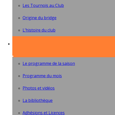
Les Tournois au Club
Origine du bridge
L’histoire du club
Le programme de la saison
Programme du mois
Photos et vidéos
La bibliothèque
Adhésions et Licences