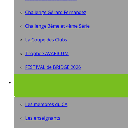
Challenge Gérard Fernandez
Challenge 3ème et 4ème Série
La Coupe des Clubs
Trophée AVARICUM
FESTIVAL de BRIDGE 2026
Les membres du CA
Les enseignants