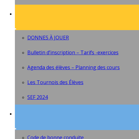
DONNES À JOUER
Bulletin d’inscription – Tarifs -exercices
Agenda des élèves – Planning des cours
Les Tournois des Élèves
SEF 2024
Code de bonne conduite